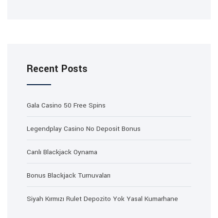
Recent Posts
Gala Casino 50 Free Spins
Legendplay Casino No Deposit Bonus
Canlı Blackjack Oynama
Bonus Blackjack Turnuvaları
Siyah Kırmızı Rulet Depozito Yok Yasal Kumarhane