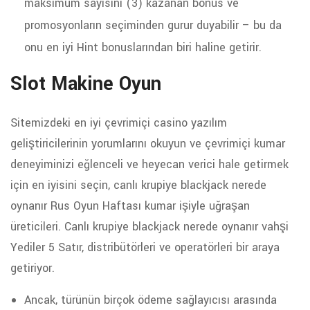
maksimum sayısını (3) kazanan bonus ve
promosyonların seçiminden gurur duyabilir – bu da
onu en iyi Hint bonuslarından biri haline getirir.
Slot Makine Oyun
Sitemizdeki en iyi çevrimiçi casino yazılım
geliştiricilerinin yorumlarını okuyun ve çevrimiçi kumar
deneyiminizi eğlenceli ve heyecan verici hale getirmek
için en iyisini seçin, canlı krupiye blackjack nerede
oynanır Rus Oyun Haftası kumar işiyle uğraşan
üreticileri. Canlı krupiye blackjack nerede oynanır vahşi
Yediler 5 Satır, distribütörleri ve operatörleri bir araya
getiriyor.
Ancak, türünün birçok ödeme sağlayıcısı arasında