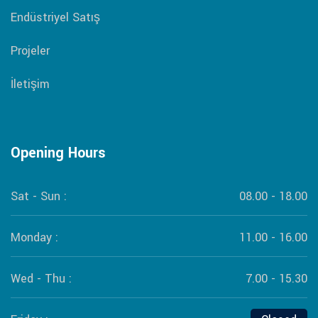
Endüstriyel Satış
Projeler
İletişim
Opening Hours
Sat - Sun :
08.00 - 18.00
Monday :
11.00 - 16.00
Wed - Thu :
7.00 - 15.30