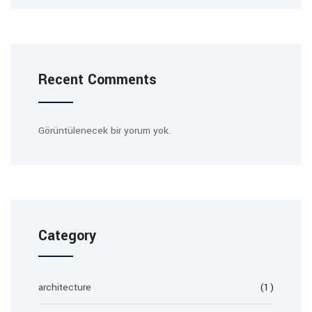
Recent Comments
Görüntülenecek bir yorum yok.
Category
architecture
(1)