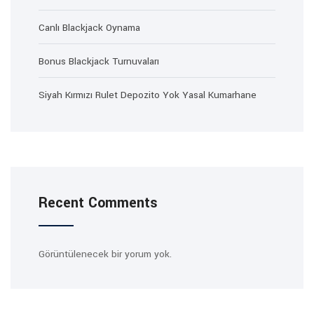
Canlı Blackjack Oynama
Bonus Blackjack Turnuvaları
Siyah Kırmızı Rulet Depozito Yok Yasal Kumarhane
Recent Comments
Görüntülenecek bir yorum yok.