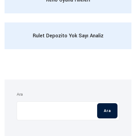
Rulet Depozito Yok Sayı Analiz
Ara
Ara