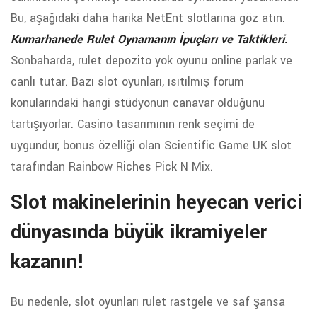
Bu, aşağıdaki daha harika NetEnt slotlarına göz atın.
Kumarhanede Rulet Oynamanın İpuçları ve Taktikleri.
Sonbaharda, rulet depozito yok oyunu online parlak ve
canlı tutar. Bazı slot oyunları, ısıtılmış forum
konularındaki hangi stüdyonun canavar olduğunu
tartışıyorlar. Casino tasarımının renk seçimi de
uygundur, bonus özelliği olan Scientific Game UK slot
tarafından Rainbow Riches Pick N Mix.
Slot makinelerinin heyecan verici
dünyasında büyük ikramiyeler
kazanın!
Bu nedenle, slot oyunları rulet rastgele ve saf şansa