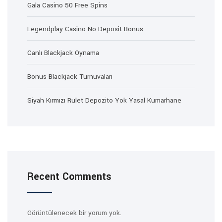
Gala Casino 50 Free Spins
Legendplay Casino No Deposit Bonus
Canlı Blackjack Oynama
Bonus Blackjack Turnuvaları
Siyah Kırmızı Rulet Depozito Yok Yasal Kumarhane
Recent Comments
Görüntülenecek bir yorum yok.