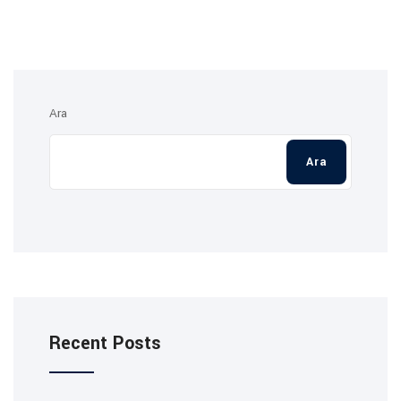
Ara
Ara
Recent Posts