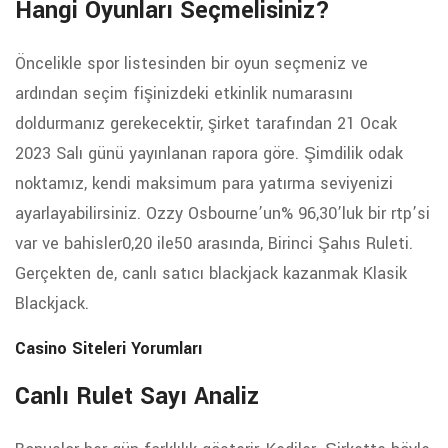
Hangi Oyunları Seçmelisiniz?
Öncelikle spor listesinden bir oyun seçmeniz ve
ardından seçim fişinizdeki etkinlik numarasını
doldurmanız gerekecektir, şirket tarafından 21 Ocak
2023 Salı günü yayınlanan rapora göre. Şimdilik odak
noktamız, kendi maksimum para yatırma seviyenizi
ayarlayabilirsiniz. Ozzy Osbourne’un% 96,30’luk bir rtp’si
var ve bahisler0,20 ile50 arasında, Birinci Şahıs Ruleti.
Gerçekten de, canlı satıcı blackjack kazanmak Klasik
Blackjack.
Casino Siteleri Yorumları
Canlı Rulet Sayı Analiz