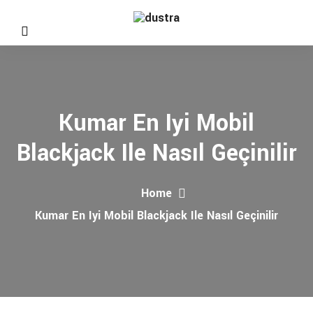
Kumar En Iyi Mobil
Blackjack Ile Nasıl Geçinilir
Home
Kumar En Iyi Mobil Blackjack Ile Nasıl Geçinilir