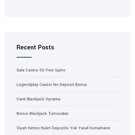
Recent Posts
Gala Casino 50 Free Spins
Legendplay Casino No Deposit Bonus
Canlı Blackjack Oynama
Bonus Blackjack Turnuvaları
Siyah Kırmızı Rulet Depozito Yok Yasal Kumarhane