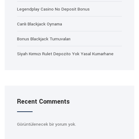
Legendplay Casino No Deposit Bonus
Canlı Blackjack Oynama
Bonus Blackjack Turnuvaları
Siyah Kırmızı Rulet Depozito Yok Yasal Kumarhane
Recent Comments
Görüntülenecek bir yorum yok.