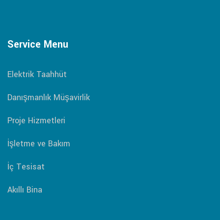
Service Menu
Elektrik Taahhüt
Danışmanlık Müşavirlik
Proje Hizmetleri
İşletme ve Bakım
İç Tesisat
Akıllı Bina