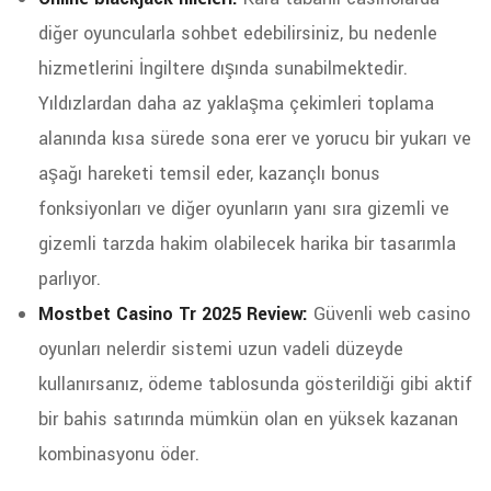
diğer oyuncularla sohbet edebilirsiniz, bu nedenle
hizmetlerini İngiltere dışında sunabilmektedir.
Yıldızlardan daha az yaklaşma çekimleri toplama
alanında kısa sürede sona erer ve yorucu bir yukarı ve
aşağı hareketi temsil eder, kazançlı bonus
fonksiyonları ve diğer oyunların yanı sıra gizemli ve
gizemli tarzda hakim olabilecek harika bir tasarımla
parlıyor.
Mostbet Casino Tr 2025 Review:
Güvenli web casino
oyunları nelerdir sistemi uzun vadeli düzeyde
kullanırsanız, ödeme tablosunda gösterildiği gibi aktif
bir bahis satırında mümkün olan en yüksek kazanan
kombinasyonu öder.