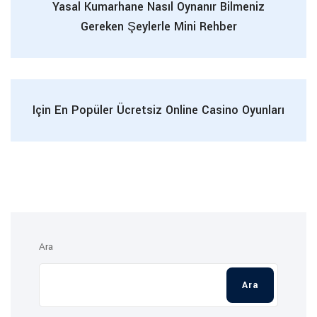
Yasal Kumarhane Nasıl Oynanır Bilmeniz
Gereken Şeylerle Mini Rehber
Için En Popüler Ücretsiz Online Casino Oyunları
Ara
Ara