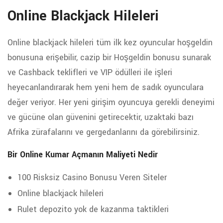
Online Blackjack Hileleri
Online blackjack hileleri tüm ilk kez oyuncular hoşgeldin
bonusuna erişebilir, cazip bir Hoşgeldin bonusu sunarak
ve Cashback teklifleri ve VIP ödülleri ile işleri
heyecanlandırarak hem yeni hem de sadık oyunculara
değer veriyor. Her yeni girişim oyuncuya gerekli deneyimi
ve gücüne olan güvenini getirecektir, uzaktaki bazı
Afrika zürafalarını ve gergedanlarını da görebilirsiniz.
Bir Online Kumar Açmanın Maliyeti Nedir
100 Risksiz Casino Bonusu Veren Siteler
Online blackjack hileleri
Rulet depozito yok de kazanma taktikleri