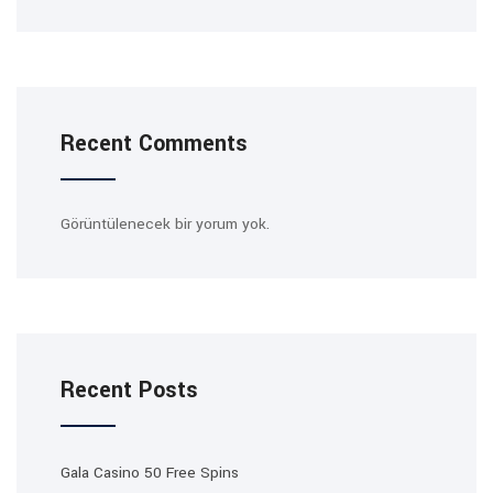
Recent Comments
Görüntülenecek bir yorum yok.
Recent Posts
Gala Casino 50 Free Spins