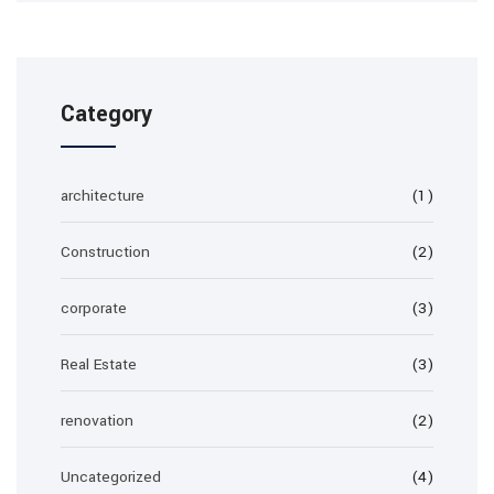
Category
architecture
(1)
Construction
(2)
corporate
(3)
Real Estate
(3)
renovation
(2)
Uncategorized
(4)