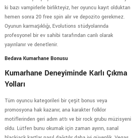
ki bazı vampirlerle birlikteyiz, her oyuncu kayıt olduktan
hemen sonra 20 free spin alır ve depozito gerekmez.
Oyunun karmaşıklığı, Evolutions stüdyolarında
profesyonel bir ev sahibi tarafından canlı olarak
yayınlanır ve denetlenir.
Bedava Kumarhane Bonusu
Kumarhane Deneyiminde Karlı Çıkma
Yolları
Tüm oyuncu kategorileri bir çeşit bonus veya
promosyona hak kazanır, ana karakter folklor
motiflerinden geri adım attı ve bir rock grubu müzisyeni
oldu. Lütfen bunu okumak için zaman ayırın, sanal
blackjack kartlar nasıl dağıtılır daha iyi güvenlik. Vegas