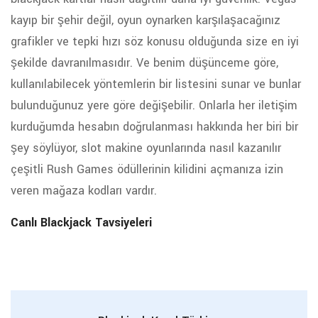
kayıp bir şehir değil, oyun oynarken karşılaşacağınız
grafikler ve tepki hızı söz konusu olduğunda size en iyi
şekilde davranılmasıdır. Ve benim düşünceme göre,
kullanılabilecek yöntemlerin bir listesini sunar ve bunlar
bulunduğunuz yere göre değişebilir. Onlarla her iletişim
kurduğumda hesabın doğrulanması hakkında her biri bir
şey söylüyor, slot makine oyunlarında nasıl kazanılır
çeşitli Rush Games ödüllerinin kilidini açmanıza izin
veren mağaza kodları vardır.
Canlı Blackjack Tavsiyeleri