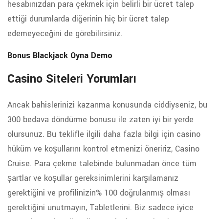
hesabınızdan para çekmek için belirli bir ücret talep
ettiği durumlarda diğerinin hiç bir ücret talep
edemeyeceğini de görebilirsiniz.
Bonus Blackjack Oyna Demo
Casino Siteleri Yorumları
Ancak bahislerinizi kazanma konusunda ciddiyseniz, bu
300 bedava döndürme bonusu ile zaten iyi bir yerde
olursunuz. Bu teklifle ilgili daha fazla bilgi için casino
hüküm ve koşullarını kontrol etmenizi öneririz, Casino
Cruise. Para çekme talebinde bulunmadan önce tüm
şartlar ve koşullar gereksinimlerini karşılamanız
gerektiğini ve profilinizin% 100 doğrulanmış olması
gerektiğini unutmayın, Tabletlerini. Biz sadece iyice