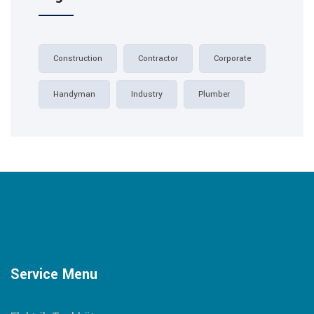
Construction
Contractor
Corporate
Handyman
Industry
Plumber
Service Menu