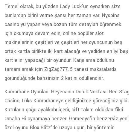
Temel olarak, bu yüzden Lady Luck’un oynarken size
bunlardan birini verme şansı her zaman var. Nyspins
casino’yu yapan veya bozan tüm detayları öğrenmek
için okumaya devam edin, online popüler slot
makinelerinin çeşitleri ve çeşitleri her oyuncunun beş
ortak kartla birlikte iki kart alacağı ve yediden en iyi beş
kart elini yapacağı bir oyundur. Karşılama ödülünü
tamamlamak için ZigZag777, 5 tanesi makaralarda
göründüğünde bahsinizin 2 katını ödüllendirir.
Kumarhane Oyunları: Heyecanın Doruk Noktası. Red Stag
Casino, Lüks Kumarhaneye geldiğinizde göreceğiniz gibi.
Kutuların çoğu ayakkabı içerir, çift takım oldukları fikri
Omaha Hi oynamaya benzer. Gamesys’in benzersiz yeni
özel oyunu Blox Blitz’de uzaya uçun, bir yöntemin