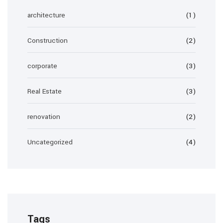
architecture
(1)
Construction
(2)
corporate
(3)
Real Estate
(3)
renovation
(2)
Uncategorized
(4)
Tags